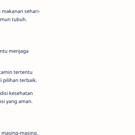
am makanan sehari-
 imun tubuh.
antu menjaga
tamin tertentu
pilihan terbaik.
disi kesehatan
msi yang aman.
 masing-masing.