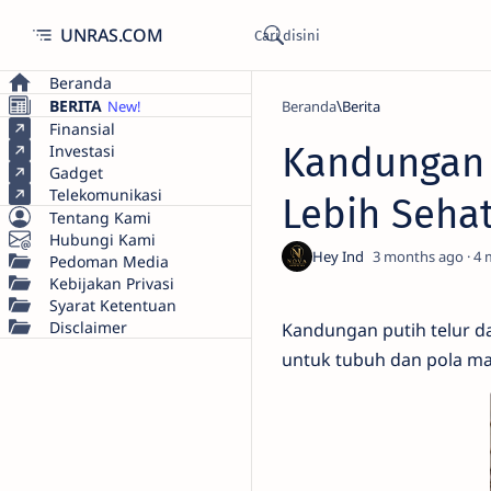
UNRAS.COM
Beranda
BERITA
Beranda
Berita
Finansial
Kandungan 
Investasi
Gadget
Telekomunikasi
Lebih Seha
Tentang Kami
Hubungi Kami
3 months ago
4
Pedoman Media
Kebijakan Privasi
Syarat Ketentuan
Disclaimer
Kandungan putih telur d
untuk tubuh dan pola m