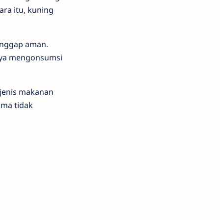
ra itu, kuning
anggap aman.
anya mengonsumsi
 jenis makanan
ama tidak