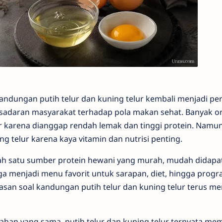
andungan putih telur dan kuning telur kembali menjadi pe
sadaran masyarakat terhadap pola makan sehat. Banyak o
r karena dianggap rendah lemak dan tinggi protein. Namun
 telur karena kaya vitamin dan nutrisi penting.
lah satu sumber protein hewani yang murah, mudah didapat
r juga menjadi menu favorit untuk sarapan, diet, hingga pr
asan soal kandungan putih telur dan kuning telur terus me
bahan yang sama, putih telur dan kuning telur ternyata me