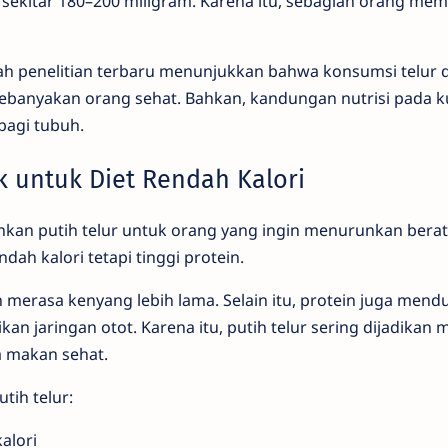
 sekitar 180–200 miligram. Karena itu, sebagian orang me
ah penelitian terbaru menunjukkan bahwa konsumsi telur 
banyakan orang sehat. Bahkan, kandungan nutrisi pada kun
bagi tubuh.
k untuk Diet Rendah Kalori
ankan putih telur untuk orang yang ingin menurunkan bera
ndah kalori tetapi tinggi protein.
merasa kenyang lebih lama. Selain itu, protein juga men
n jaringan otot. Karena itu, putih telur sering dijadika
a makan sehat.
tih telur:
alori