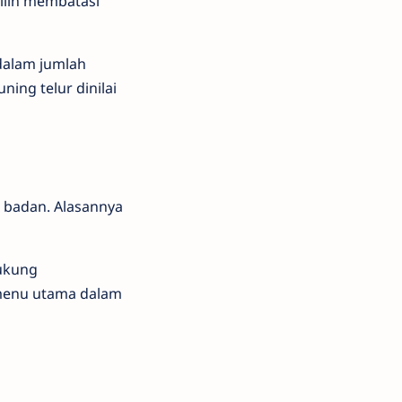
milih membatasi
dalam jumlah
ing telur dinilai
t badan. Alasannya
dukung
n menu utama dalam