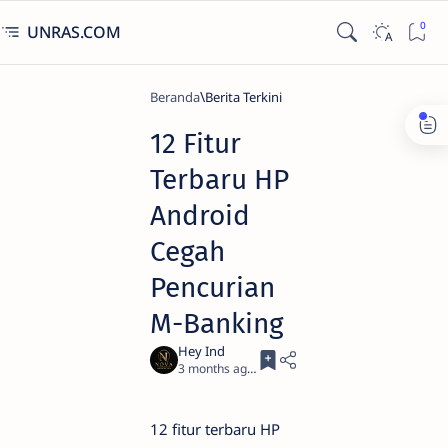
UNRAS.COM
Beranda
Berita Terkini
12 Fitur
Terbaru HP
Android
Cegah
Pencurian
M-Banking
3 months ago
3
12 fitur terbaru HP