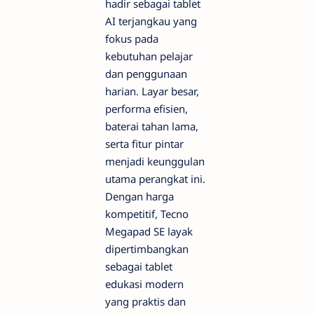
hadir sebagai tablet
AI terjangkau yang
fokus pada
kebutuhan pelajar
dan penggunaan
harian. Layar besar,
performa efisien,
baterai tahan lama,
serta fitur pintar
menjadi keunggulan
utama perangkat ini.
Dengan harga
kompetitif, Tecno
Megapad SE layak
dipertimbangkan
sebagai tablet
edukasi modern
yang praktis dan