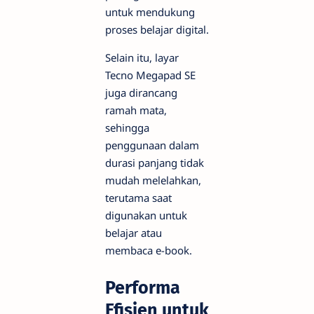
untuk mendukung
proses belajar digital.
Selain itu, layar
Tecno Megapad SE
juga dirancang
ramah mata,
sehingga
penggunaan dalam
durasi panjang tidak
mudah melelahkan,
terutama saat
digunakan untuk
belajar atau
membaca e-book.
Performa
Efisien untuk