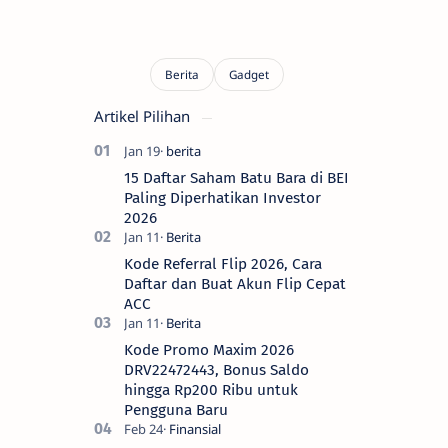
Artikel Pilihan
15 Daftar Saham Batu Bara di BEI
Paling Diperhatikan Investor
2026
Kode Referral Flip 2026, Cara
Daftar dan Buat Akun Flip Cepat
ACC
Kode Promo Maxim 2026
DRV22472443, Bonus Saldo
hingga Rp200 Ribu untuk
Pengguna Baru