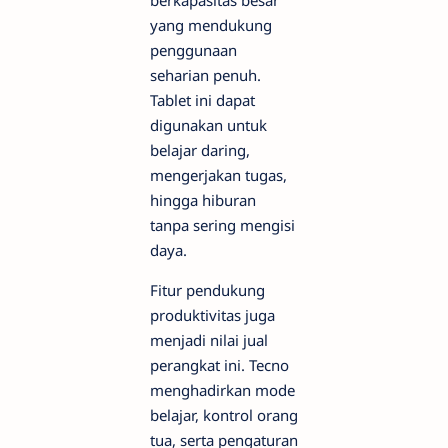
berkapasitas besar
yang mendukung
penggunaan
seharian penuh.
Tablet ini dapat
digunakan untuk
belajar daring,
mengerjakan tugas,
hingga hiburan
tanpa sering mengisi
daya.
Fitur pendukung
produktivitas juga
menjadi nilai jual
perangkat ini. Tecno
menghadirkan mode
belajar, kontrol orang
tua, serta pengaturan