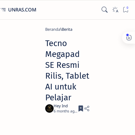
UNRAS.COM
Beranda
Berita
Tecno
Megapad
SE Resmi
Rilis, Tablet
AI untuk
Pelajar
6 months ago
3