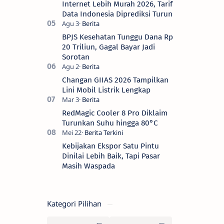
Internet Lebih Murah 2026, Tarif
Data Indonesia Diprediksi Turun
BPJS Kesehatan Tunggu Dana Rp
20 Triliun, Gagal Bayar Jadi
Sorotan
Changan GIIAS 2026 Tampilkan
Lini Mobil Listrik Lengkap
RedMagic Cooler 8 Pro Diklaim
Turunkan Suhu hingga 80°C
Kebijakan Ekspor Satu Pintu
Dinilai Lebih Baik, Tapi Pasar
Masih Waspada
Kategori Pilihan