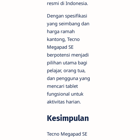
resmi di Indonesia.
Dengan spesifikasi
yang seimbang dan
harga ramah
kantong, Tecno
Megapad SE
berpotensi menjadi
pilihan utama bagi
pelajar, orang tua,
dan pengguna yang
mencari tablet
fungsional untuk
aktivitas harian.
Kesimpulan
Tecno Megapad SE