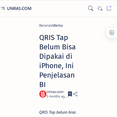
UNRAS.COM
Beranda
Berita
QRIS Tap
Belum Bisa
Dipakai di
iPhone, Ini
Penjelasan
BI
5 months ago
4
QRIS Tap belum bisa