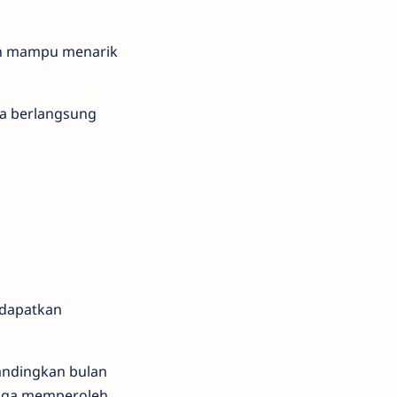
kan mampu menarik
ya berlangsung
ndapatkan
andingkan bulan
juga memperoleh