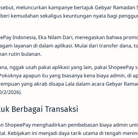
sebut, meluncurkan kampanye bertajuk Gebyar Ramadan 
mberi kemudahan sekaligus keuntungan nyata bagi penggu
eePay Indonesia, Eka Nilam Dari, menegaskan bahwa promo
gam layanan di dalam aplikasi. Mulai dari transfer dana, t
an rutin bulanan.
a, nggak usah pakai aplikasi yang lain, pakai ShopeePay s
Pokoknya apapun itu yang biasanya kena biaya admin, di a
perempuan yang akrab disapa Lala dalam acara Gebyar Ram
0/2/2026).
tuk Berbagai Transaksi
n ShopeePay menghadirkan pembebasan biaya admin unt
tal. Kebijakan ini menjadi daya tarik utama di tengah meni