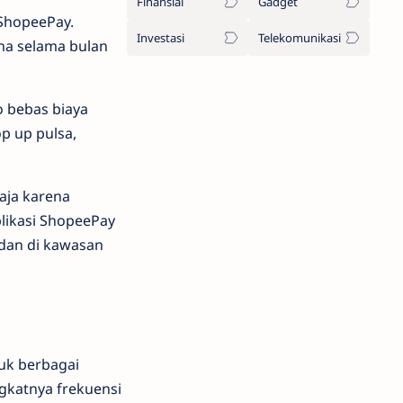
Finansial
Gadget
ShopeePay.
Investasi
Telekomunikasi
na selama bulan
 bebas biaya
op up pulsa,
aja karena
plikasi ShopeePay
adan di kawasan
uk berbagai
ngkatnya frekuensi